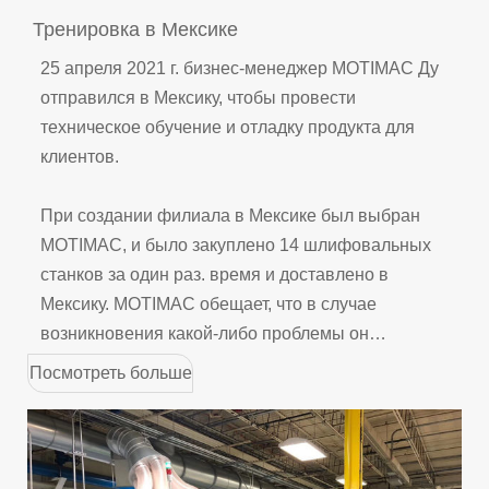
Тренировка в Мексике
25 апреля 2021 г. бизнес-менеджер MOTIMAC Ду
отправился в Мексику, чтобы провести
техническое обучение и отладку продукта для
клиентов.
При создании филиала в Мексике был выбран
MOTIMAC, и было закуплено 14 шлифовальных
станков за один раз. время и доставлено в
Мексику. MOTIMAC обещает, что в случае
возникновения какой-либо проблемы он
приступит к послепродажному обслуживанию в
Посмотреть больше
кратчайшие сроки. В 2021 году из-за препятствий
из-за эпидемии компания MOTIMAC отправилась
в мексиканский филиал для технического
руководства и обучения.