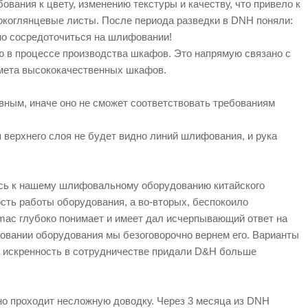
ования к цвету, изменению текстуры и качеству, что привело к
окоглянцевые листы. После периода разведки в DNH поняли:
мо сосредоточиться на шлифовании!
 в процессе производства шкафов. Это напрямую связано с
мета высококачественных шкафов.
вным, иначе оно не сможет соответствовать требованиям
.
я верхнего слоя не будет видно линий шлифования, и рука
ась к нашему шлифовальному оборудованию китайского
ость работы оборудования, а во-вторых, беспокоило
mac глубоко понимает и имеет
дал исчерпывающий ответ на
зовании оборудования мы безоговорочно вернем его. Варианты
а искренность в сотрудничестве придали D&H больше
оно проходит несложную доводку. Через 3 месяца из DNH