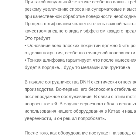
При такой визуальной эстетике особенно важны треб
резкому увеличению спроса на суперматовые и выс
при качественной обработке поверхности необходи
Процесс шлифования является очень важной частью
качеством внешнего вида и эффектом каждого пред
Это требует:
• Основание всех плоских покрытий должно быть ро
отделки покрытия, особенно глянцевой поверхности
• Тонкая шлифовка гарантирует, что после нанесени
будет в порядке. , будь то меламин или грунтовка
В начале сотрудничества DNH скептически отнесл
производства. Во-первых, его беспокоила стабильн
послепродажное обслуживание. В связи с этим moti
вопросы гостей. В случае серьезного сбоя в исполь
использования нашего оборудования в Китае и наш
уверенности, и он решил попробовать.
После того, как оборудование поступает на завод, 