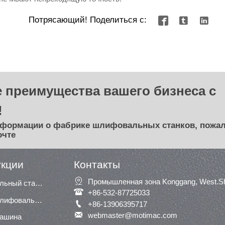
Потрясающий! Поделиться с:



 преимущества вашего бизнеса с
!
нформации о фабрике шлифовальных станков, пожал
очте
укции
Контакты

Промышленная зона Konggang, West.Shu
Сегментный шлифовальный станок

+86-532-87725033
Широкая ленточная шлифовальная машина / шлифовальная машина

+86-13906395717

webmaster@motimac.com
машина