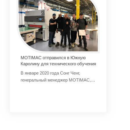
Для западных семей, которые
обращают внимание на качество,
домашняя жизнь — это опыт с
чувством церемонии и искусства.
Каждая часть аксессуаров для
кабинета - это существование,
которое наделяет искусством жизни.
D&H стремится к яркому проявлению
MOTIMAC отправился в Южную
этого искусства жизни.
Каролину для технического обучения
В январе 2020 года Сонг Ченг,
генеральный менеджер MOTIMAC,
отправился в Южную Каролину, США,
для проведения технического
обучения и отладки продукта для
клиента Weihai Adornus.
Weihai Adornus сотрудничает с
MOTIMAC более десяти лет и имеет