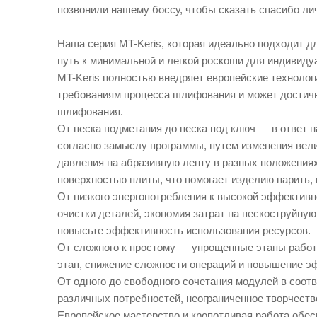
позвонили нашему боссу, чтобы сказать спасибо лич
Наша серия MT-Keris, которая идеально подходит д
путь к минимальной и легкой роскоши для индивид
MT-Keris полностью внедряет европейские технологи
требованиям процесса шлифования и может достичь
шлифования.
От песка подметания до песка под ключ — в ответ 
согласно замыслу программы, путем изменения вел
давления на абразивную ленту в разных положениях
поверхностью плиты, что помогает изделию парить, 
От низкого энергопотребления к высокой эффективн
очистки деталей, экономия затрат на пескоструйну
повысьте эффективность использования ресурсов.
От сложного к простому — упрощенные этапы работ
этап, снижение сложности операций и повышение 
От одного до свободного сочетания модулей в соот
различных потребностей, неограниченное творчеств
Европейское мастерство и кропотливая работа обе