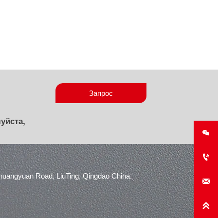
Запрос
уйста,


angyuan Road, LiuTing, Qingdao China.

