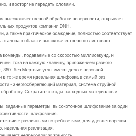
но, и восторг не передать словами.
ля высококачественной обработки поверхности, открывает
уальных продуктов компании DNH.
и, а также практическое осаждение, полностью соответствует
 эталона в области высококачественного листового
на команды, подаваемые со скоростью миллисекунд, и
ичины тока на каждую клавишу, приложением разного
, 360° без Мертвые углы имеют дело с неровной
и в то же время идеальная шлифовка в самый раз.
ости - энергосберегающий материал, система струйной
ю обработку. Сократите отходы расходных материалов и
ы, заданные параметры, высокоточное шлифование за один
эффективности шлифования.
ветствии с различными потребностями, для удовлетворения
о, идеальная реализация.
спечивают непреходящую точность.