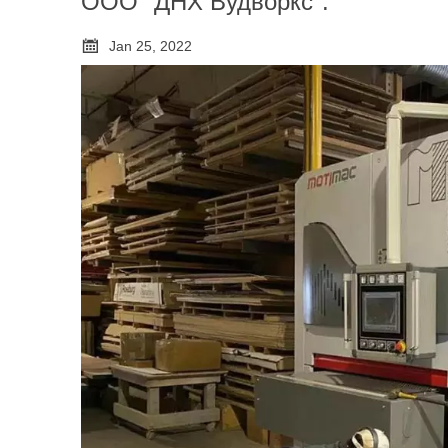
ООО "ДНХ Вудворкс".

Jan 25, 2022