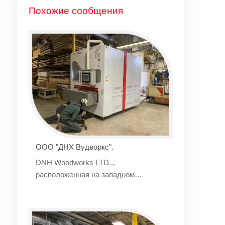
Похожие сообщения
ООО "ДНХ Вудворкс".
DNH Woodworks LTD..,
расположенная на западном
побережье Канады, является
крупнейшей компанией по
изготовлению корпусов в Ванкувере и
эталоном в области высокой моды.