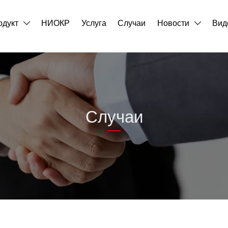
одукт
НИОКР
Услуга
Случаи
Новости
Вид


Случаи