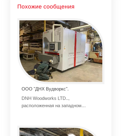
Похожие сообщения
ООО "ДНХ Вудворкс".
DNH Woodworks LTD..,
расположенная на западном
побережье Канады, является
крупнейшей компанией по
изготовлению корпусов в Ванкувере и
эталоном в области высокой моды.