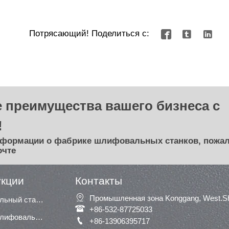
Потрясающий! Поделиться с:



 преимущества вашего бизнеса с
!
нформации о фабрике шлифовальных станков, пожал
очте
укции
Контакты

Промышленная зона Konggang, West.Shu
Сегментный шлифовальный станок

+86-532-87725033
Широкая ленточная шлифовальная машина / шлифовальная машина

+86-13906395717