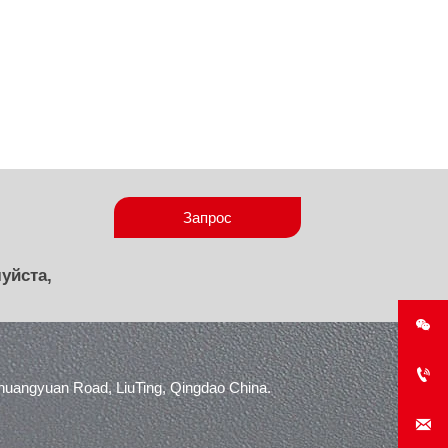
Запрос
уйста,


angyuan Road, LiuTing, Qingdao China.
