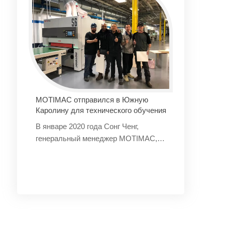
Для западных семей, которые
обращают внимание на качество,
домашняя жизнь — это опыт с
чувством церемонии и искусства.
Каждая часть аксессуаров для
кабинета - это существование,
которое наделяет искусством жизни.
D&H стремится к яркому проявлению
MOTIMAC отправился в Южную
этого искусства жизни.
Каролину для технического обучения
В январе 2020 года Сонг Ченг,
генеральный менеджер MOTIMAC,
отправился в Южную Каролину, США,
для проведения технического
обучения и отладки продукта для
клиента Weihai Adornus.
Weihai Adornus сотрудничает с
MOTIMAC более десяти лет и имеет