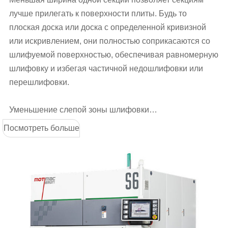
лучше прилегать к поверхности плиты. Будь то
плоская доска или доска с определенной кривизной
или искривлением, они полностью соприкасаются со
шлифуемой поверхностью, обеспечивая равномерную
шлифовку и избегая частичной недошлифовки или
перешлифовки.
Уменьшение слепой зоны шлифовки
Односекционная ширина 16 мм эффективно
Посмотреть больше
уменьшает зазор между соседними секциями, делая
зону шлифовки более целостной, уменьшая
возможность появления слепых зон в процессе
шлифовки, и выполняет комплексную и полную
шлифовку доски.