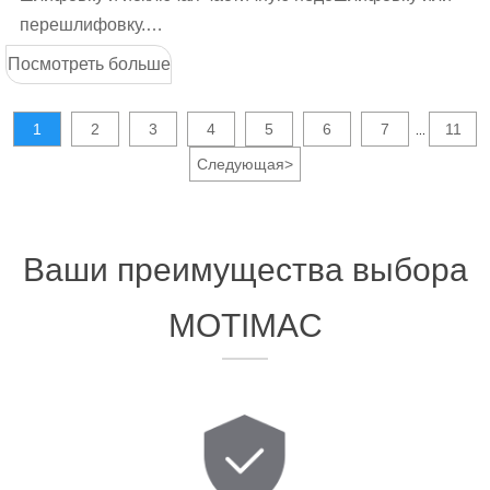
перешлифовку.
Уменьшение слепой зоны шлифования: Ширина
Посмотреть больше
одной секции 16 мм эффективно уменьшает зазор
между соседними секциями, делая зону шлифовки
1
2
3
4
5
6
7
11
...
более целостной, уменьшая возможность появления
Следующая
>
слепых зон в процессе шлифовки, и выполняя
всестороннюю и полную обработку доски.
Ваши преимущества выбора
MOTIMAC