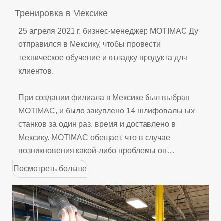
Тренировка в Мексике
25 апреля 2021 г. бизнес-менеджер MOTIMAC Ду
отправился в Мексику, чтобы провести
техническое обучение и отладку продукта для
клиентов.
При создании филиала в Мексике был выбран
MOTIMAC, и было закуплено 14 шлифовальных
станков за один раз. время и доставлено в
Мексику. MOTIMAC обещает, что в случае
возникновения какой-либо проблемы он
приступит к послепродажному обслуживанию в
Посмотреть больше
кратчайшие сроки. В 2021 году из-за препятствий
из-за эпидемии компания MOTIMAC отправилась
в мексиканский филиал для технического
руководства и обучения.