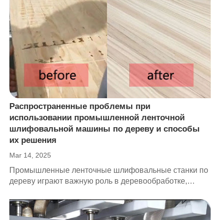
являются важными инструментами для предприятий,
которым требуется стабильная и высококачественная
обработка поверхности. Независимо от того,
используются ли они для шлифования древесины,
металла или композитных материалов, большие
ленточные шлифовальные машины сочетают в себе
мощность, точность и универсальность, тем самым
значительно увеличивая производительность и
снижая затраты на рабочую силу.
Распространенные проблемы при
использовании промышленной ленточной
шлифовальной машины по дереву и способы
их решения
Mar 14, 2025
Промышленные ленточные шлифовальные станки по
дереву играют важную роль в деревообработке,
производстве мебели и других отраслях обработки
поверхностей. Являясь эффективным оборудованием
для шлифовки древесины, они равномерно