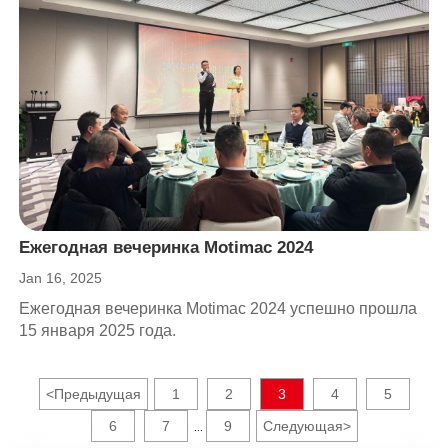
улучшенную эффективность, последовательность и
качество по сравнению с ручными методами
шлифования.
Ежегодная вечеринка Motimac 2024
Jan 16, 2025
Ежегодная вечеринка Motimac 2024 успешно прошла
15 января 2025 года.
<
Предыдущая
1
2
3
4
5
6
7
9
Следующая
>
...