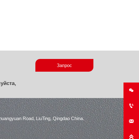
Запрос
уйста,


angyuan Road, LiuTing, Qingdao China.

