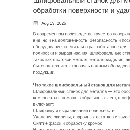
Шлифовальный станок для м
обработки поверхности и уда

Aug 19, 2025
В современном производстве качество поверхн
вид, но и на долговечность, безопасность и п
оборудование, специально разработанное для 
полировки и выравнивания, шлифовальные ста
таких как листовой металл, металлоизделия, 
бытовая техника, становясь важным оборудов
продукции.
Что такое шлифовальный станок для метал
Шлифовальный станок для металла — это обор
компоненты с помощью абразивных лент, шлиф
включают:
Шлифовку и выравнивание поверхности
Удаление окалины, сварочных остатков и заус
Снятие фасок и обработку кромок
Нанесение декоративной текстуры и штриховки