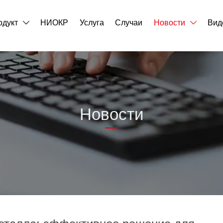
одукт
НИОКР
Услуга
Случаи
Новости
Вид


Новости