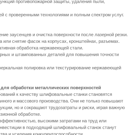
функций противопожарной защиты, удаления пыли,
ей с проверенными технологиями и полным спектром услуг.
ние заусенцев и очистка поверхности после лазерной резки.
 или снятие фасок на корпусах, кронштейнах, разъемах.
ативная обработка нержавеющей стали.
арных и штампованных деталей для повышения точности
 зеркальная полировка или текстурирование нержавеющей
 для обработки металлических поверхностей
ований к качеству шлифовальные станки становятся
ного и массового производства. Они не только повышают
кции, но и сокращают трудозатраты и риски, играя важную
зионной обработке.
 эффективностью, высокими затратами на труд или
инвестиции в подходящий шлифовальный станок станут
ва и усиления конкурентоспособности.