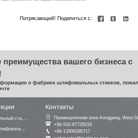
Потрясающий! Поделиться с:



 преимущества вашего бизнеса с
!
нформации о фабрике шлифовальных станков, пожал
очте
укции
Контакты

Промышленная зона Konggang, West.Shu
Сегментный шлифовальный станок

+86-532-87725033
Широкая ленточная шлифовальная машина / шлифовальная машина

+86-13906395717
