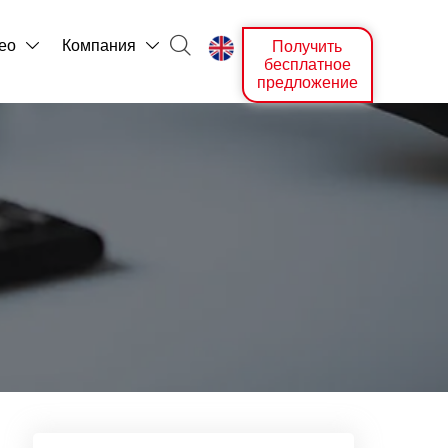

ео
Компания
Получить



бесплатное
предложение