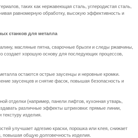
ериалов, таких как нержавеющая сталь, углеродистая сталь,
чивая равномерную обработку, высокую эффективность и
ых станков для металла
лину, масляные пятна, сварочные брызги и следы ржавчины,
то создает хорошую основу для последующих процессов,
 металла остаются острые заусенцы и неровные кромки.
ние заусенцев и снятие фасок, повышая безопасность и
ой отделки (например, панели лифтов, кухонная утварь,
оздавать различные эффекты штриховки: прямые линии,
и текстуру изделия.
тей улучшает адгезию краски, порошка или клея, снижает
и, повышая общую долговечность изделия.