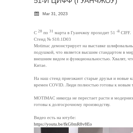
51-Й ЦИФФ (ГУАНЧЖОУ)

Mar 31, 2023
28
31
-й
С
по
марта в Гуанчжоу проходит 51
CIFF.
Стенд № S10.1D03
Motimac демонстрирует на выставке шлифовальны
подушкой, что является высшим стандартом в ми
внешним видом и функциональностью. Хвалят, 
Китае.
На наш стенд приезжают старые друзья и новые кл
времен COVID. Люди полностью готовы к новым 
MOTIMAC никогда не перестает расти и модерни
готовы к долгосрочному производству.
Видео есть на ютубе:
https://youtu.be/fkG0mR8v8Eo