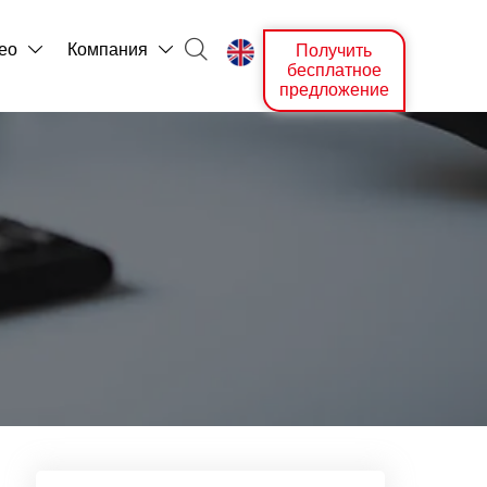

ео
Компания
Получить



бесплатное
предложение