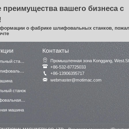
 преимущества вашего бизнеса с
!
нформации о фабрике шлифовальных станков, пожал
очте
укции
Контакты

Промышленная зона Konggang, West.Shu
Сегментный шлифовальный станок

+86-532-87725033
Широкая ленточная шлифовальная машина / шлифовальная машина

+86-13906395717

webmaster@motimac.com
машина
льный станок
Нижняя (нижняя) шлифовальная машина
ная машина