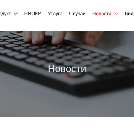
одукт
НИОКР
Услуга
Случаи
Новости
Вид


Новости