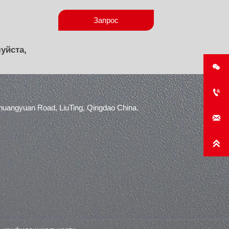
Запрос
уйста,


angyuan Road, LiuTing, Qingdao China.

