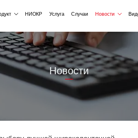
одукт
НИОКР
Услуга
Случаи
Новости
Вид


Новости