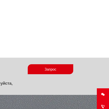
Запрос
уйста,

