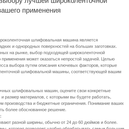
 выбору лучшей широколенточной
ашего применения
роколенточная шлифовальная машина является
дких и однородных поверхностей на больших заготовках.
пных на рынке, выбор подходящей широколенточной
 применения может оказаться непростой задачей. Целью
есса выбора путем описания ключевых факторов, которые
оленточной шлифовальной машины, соответствующей вашим
точных шлифовальных машин, оцените свои конкретные
п и размер материалов, с которыми вы будете работать,
м производства и бюджетные ограничения. Понимание ваших
ять более обоснованное решение.
:
ют разной ширины, обычно от 24 до 60 дюймов и более.
ны, которая позволяет удобно обрабатывать самые большие