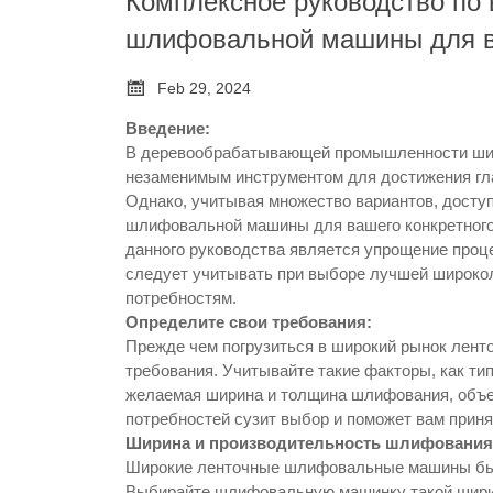
Комплексное руководство по
шлифовальной машины для в

Feb 29, 2024
Введение:
В деревообрабатывающей промышленности ши
незаменимым инструментом для достижения гла
Однако, учитывая множество вариантов, досту
шлифовальной машины для вашего конкретного
данного руководства является упрощение проц
следует учитывать при выборе лучшей широк
потребностям.
Определите свои требования:
Прежде чем погрузиться в широкий рынок лен
требования. Учитывайте такие факторы, как ти
желаемая ширина и толщина шлифования, объе
потребностей сузит выбор и поможет вам прин
Ширина и производительность шлифования
Широкие ленточные шлифовальные машины быва
Выбирайте шлифовальную машинку такой шири