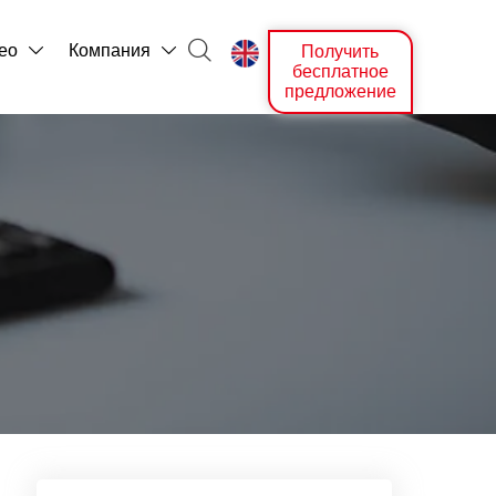

ео
Компания
Получить



бесплатное
предложение