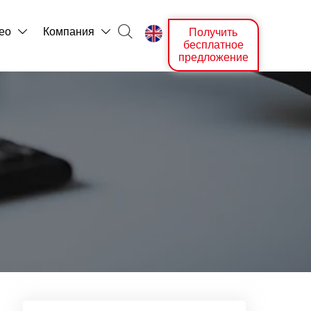

ео
Компания
Получить



бесплатное
предложение