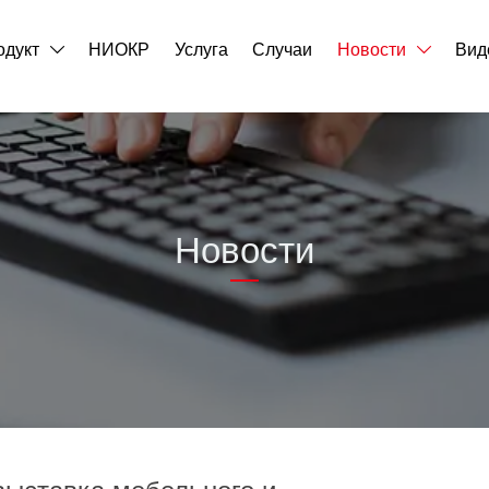
одукт
НИОКР
Услуга
Случаи
Новости
Вид


Новости