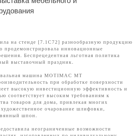
ыставка мебельного и
рудования
ила
на стенде [7.1C72] разнообразную продукцию
ю продемонстрировала инновационные
решения. Беспрецедентная льготная политика
вый выставочный праздник.
фовальная машина MOTIMAC MT
оизводительность при обработке поверхности
имеет высокую инвестиционную эффективность и
ью соответствует высоким требованиям к
тва товаров для дома, привлекая многих
т художественное очарование шлифовки,
евянный шпон.
редоставила неограниченные возможности
ластях, изготовленных по индивидуальному