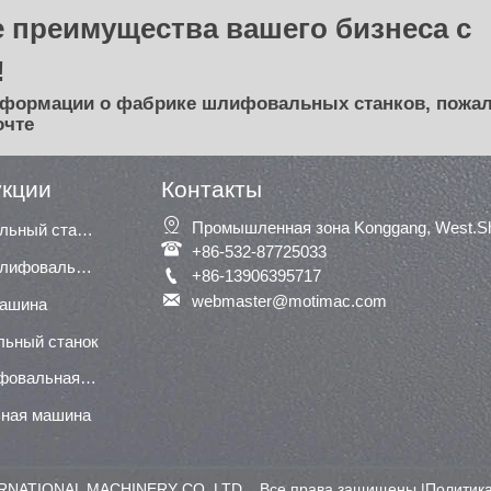
 преимущества вашего бизнеса с
!
нформации о фабрике шлифовальных станков, пожал
очте
укции
Контакты

Промышленная зона Konggang, West.Shu
Сегментный шлифовальный станок

+86-532-87725033
Широкая ленточная шлифовальная машина / шлифовальная машина

+86-13906395717

webmaster@motimac.com
машина
льный станок
Нижняя (нижняя) шлифовальная машина
ная машина
NATIONAL MACHINERY CO.,LTD. Все права защищены |
Политик