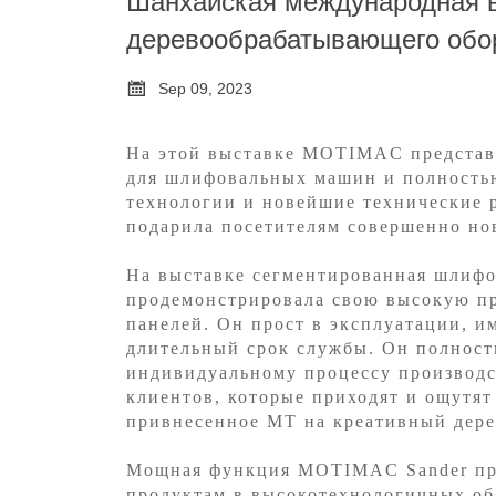
Шанхайская международная в
деревообрабатывающего обо

Sep 09, 2023
На этой выставке MOTIMAC представ
для шлифовальных машин и полность
технологии и новейшие технические 
подарила посетителям совершенно но
На выставке
сегментированная шли
продемонстрировала свою высокую пр
панелей. Он прост в эксплуатации, 
длительный срок службы. Он полност
индивидуальному процессу производс
клиентов, которые приходят и ощутя
привнесенное MT на креативный дер
Мощная функция MOTIMAC
Sander п
продуктам в высокотехнологичных об