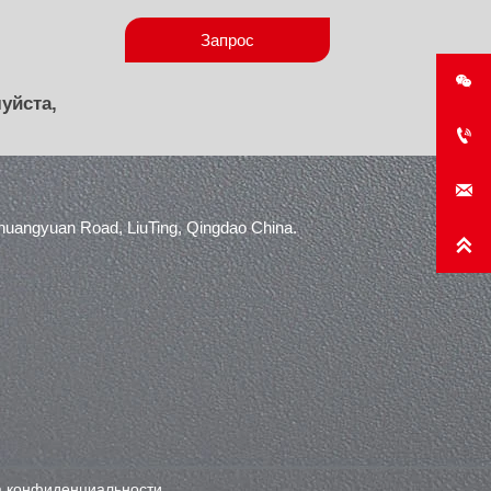
Запрос

уйста,


angyuan Road, LiuTing, Qingdao China.

а конфиденциальности