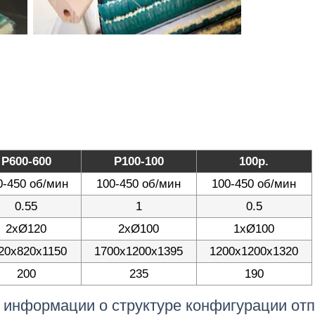
P600-600
P100-100
100р.
0-450 об/мин
100-450 об/мин
100-450 об/мин
0.55
1
0.5
2xØ120
2хØ100
1xØ100
20x820x1150
1700x1200x1395
1200x1200x1320
200
235
190
 информации о структуре конфигурации отп