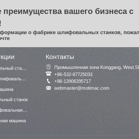
ботки нестандартных
Щеточная шлифовальная
рхностей.
машина/шлифовальная маши
 преимущества вашего бизнеса с
ль: ​FH1300N/ FD1300N/
по дереву/широколенточная
!
300N
шлифовальная машина по
металлу
нформации о фабрике шлифовальных станков, пожал
очте
Модель: P600-600 / P100-100 
P100
укции
Контакты
Подходит для небольшой

Промышленная зона Konggang, West.Shu
Сегментный шлифовальный станок
фабрики шлифовки и полиров

+86-532-87725033
домашнего DIY.
Широкая ленточная шлифовальная машина / шлифовальная машина

+86-13906395717
Подходит для дерева и мета

webmaster@motimac.com
машина
льный станок
Нижняя (нижняя) шлифовальная машина
ная машина