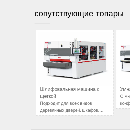
сопутствующие товары
Шлифовальная машина с
Умн
щеткой
С мн
Подходит для всех видов
конф
деревянных дверей, шкафов,
каче
художественных кроваток,
идеа
декоративных линий, мебели на
ручн