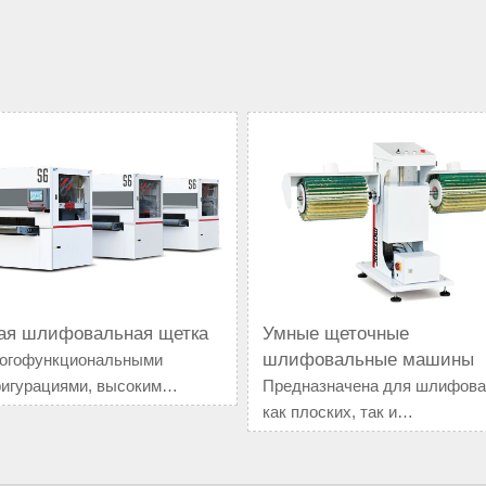
ая шлифовальная щетка
Умные щеточные
шлифовальные машины
огофункциональными
игурациями, высоким
Предназначена для шлифова
ством и эффективностью, это
как плоских, так и
льное решение для замены
профилированных поверхнос
ого труда в области