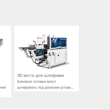
3D кисти для шлифовки
Боковые головки могут
ния
шлифовать под разными углами
тей
Древесно-щеточная машина/
пескоструйный станок