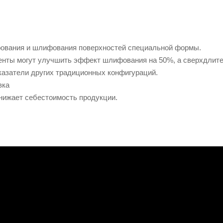
фования и шлифования поверхностей специальной формы.
ы могут улучшить эффект шлифования на 50%, а сверхдлител
оказатели других традиционных конфигураций.
вка
ижает себестоимость продукции.