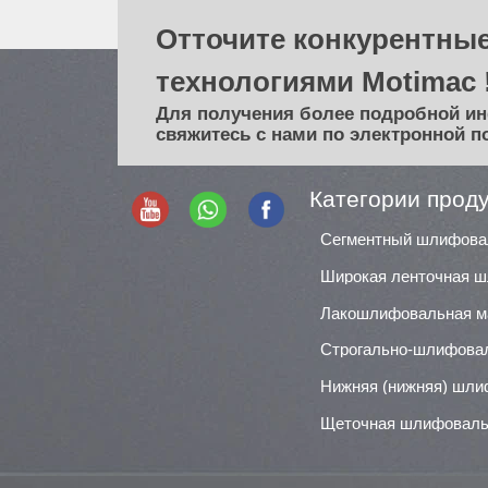
заказ и т.д.
обра
Используется для шлифовки
пове
Отточите конкурентные
панелей и лакированных
Моде
технологиями Motimac 
поверхностей.
FR1
Модель: FHDR1300/FHDR1000
Для получения более подробной и
свяжитесь с нами по электронной п
Категории прод
Лакошлифовальная 
Строгально-шлифова
Щеточная шлифоваль