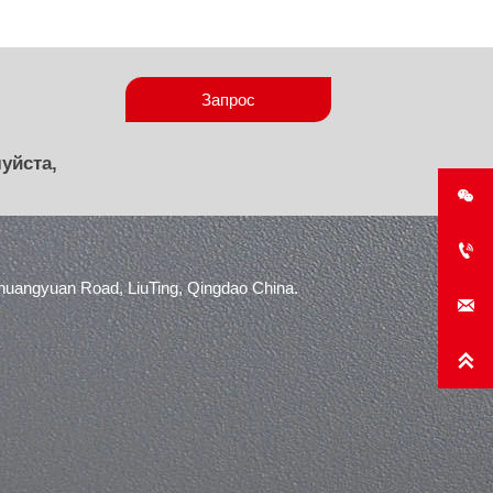
Запрос
уйста,


angyuan Road, LiuTing, Qingdao China.

