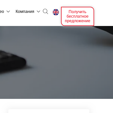

ео
Компания
Получить



бесплатное
предложение