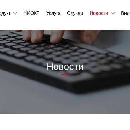
одукт
НИОКР
Услуга
Случаи
Новости
Вид


Новости