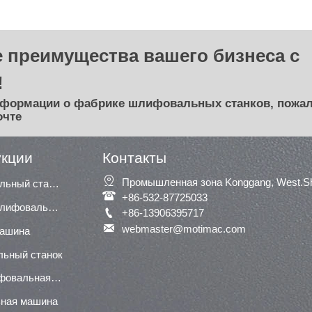
 преимущества вашего бизнеса с
!
нформации о фабрике шлифовальных станков, пожал
очте
укции
Контакты

Промышленная зона Konggang, West.Shu
Сегментный шлифовальный станок

+86-532-87725033
Широкая ленточная шлифовальная машина / шлифовальная машина

+86-13906395717

webmaster@motimac.com
машина
льный станок
Нижняя (нижняя) шлифовальная машина
ная машина