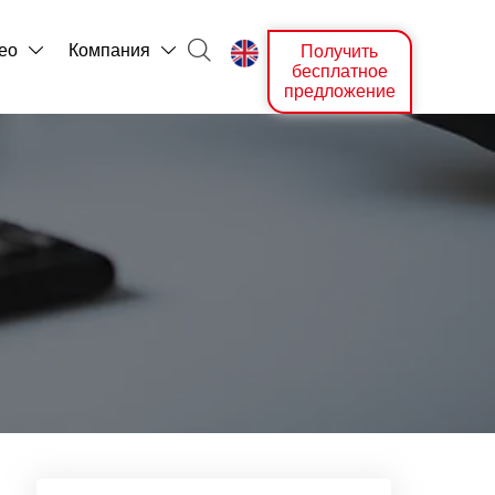

ео
Компания
Получить



бесплатное
предложение