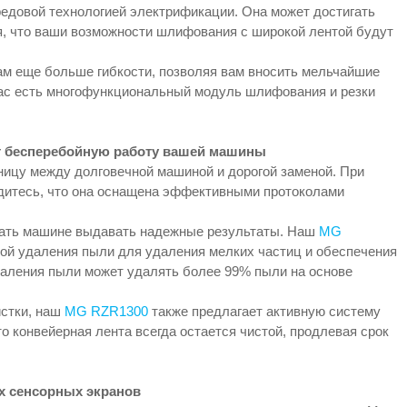
едовой технологией электрификации. Она может достигать
уя, что ваши возможности шлифования с широкой лентой будут
ам еще больше гибкости, позволяя вам вносить мельчайшие
 вас есть многофункциональный модуль шлифования и резки
ит бесперебойную работу вашей машины
ицу между долговечной машиной и дорогой заменой. При
итесь, что она оснащена эффективными протоколами
ать машине выдавать надежные результаты. Наш
MG
ой удаления пыли для удаления мелких частиц и обеспечения
удаления пыли может удалять более 99% пыли на основе
истки, наш
MG RZR1300
также предлагает активную систему
то конвейерная лента всегда остается чистой, продлевая срок
х сенсорных экранов