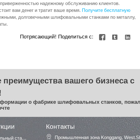
 приверженностью надежному обслуживанию клиентов.
стоит вам денег и тратит ваше время.
Получите бесплатную
дежными, долговечными шлифовальными станками по металлу,
аты.
Потрясающий! Поделиться с:



 преимущества вашего бизнеса с
!
нформации о фабрике шлифовальных станков, пожал
очте
укции
Контакты

Промышленная зона Konggang, West.Shu
Сегментный шлифовальный станок