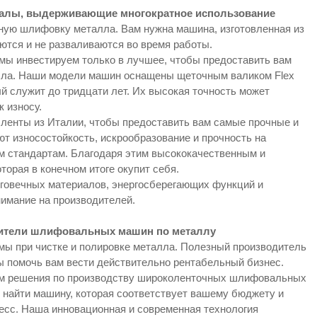
иалы, выдерживающие многократное использование
ную шлифовку металла. Вам нужна машина, изготовленная из
ются и не разваливаются во время работы.
мы инвестируем только в лучшее, чтобы предоставить вам
ла. Наши модели машин оснащены щеточным валиком Flex
й служит до тридцати лет. Их высокая точность может
 износу.
ленты из Италии, чтобы предоставить вам самые прочные и
т износостойкость, искрообразование и прочность на
м стандартам. Благодаря этим высококачественным и
торая в конечном итоге окупит себя.
лговечных материалов, энергосберегающих функций и
нимание на производителей.
ители шлифовальных машин по металлу
ы при чистке и полировке металла. Полезный производитель
 помочь вам вести действительно рентабельный бизнес.
м решения по производству широколенточных шлифовальных
 найти машину, которая соответствует вашему бюджету и
есс. Наша инновационная и современная технология