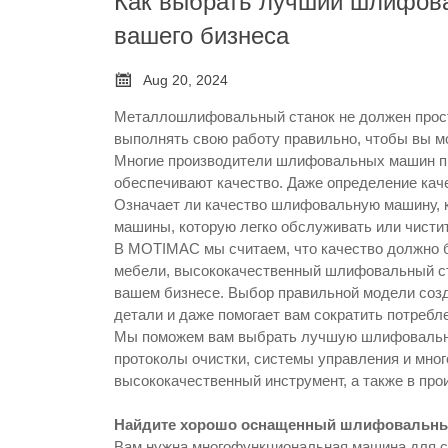
Как выбрать лучший шлифова
вашего бизнеса

Aug 20, 2024
Металлошлифовальный станок не должен прост
выполнять свою работу правильно, чтобы вы мо
Многие производители шлифовальных машин пр
обеспечивают качество. Даже определение кач
Означает ли качество шлифовальную машину, к
машины, которую легко обслуживать или чисти
В MOTIMAC мы считаем, что качество должно б
мебели, высококачественный шлифовальный ст
вашем бизнесе. Выбор правильной модели созд
детали и даже помогает вам сократить потребле
Мы поможем вам выбрать лучшую шлифовальну
протоколы очистки, системы управления и много
высококачественный инструмент, а также в про
Найдите хорошо оснащенный шлифовальный
Вам нужна многофункциональная машина для сн