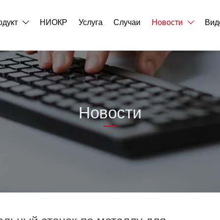
одукт
НИОКР
Услуга
Случаи
Новости
Вид


Новости