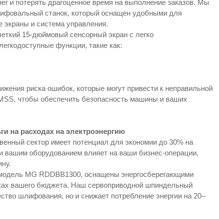
ег и потерять драгоценное время на выполнение заказов. Мы
лифовальный станок, который оснащен удобными для
е экраны и система управления.
еткий 15-дюймовый сенсорный экран с легко
егкодоступные функции, такие как:
жения риска ошибок, которые могут привести к неправильной
 MSS, чтобы обеспечить безопасность машины и ваших
ги на расходах на электроэнергию
венный сектор имеет потенциал для экономии до 30% на
ии вашим оборудованием влияет на ваши бизнес-операции,
ну.
 модель MG RDDBB1300, оснащены энергосберегающими
мках вашего бюджета. Наш сервоприводной шпиндельный
ество шлифования, но и снижает потребление энергии на 20–