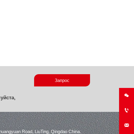
Запрос

уйста,


angyuan Road, LiuTing, Qingdao China.