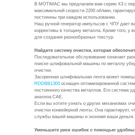
В MOTIMAC мы предлагаем вам серию X3 с пер
максимальной скорости 2200 об/мин, гарантир
постоянны при каждом использовании.
Наш ручной генератор импульсов с ЧПУ дает в
коррективы в толщину металла. Кроме того, у
для создания разнообразных текстур.
Найдите систему очистки, которая обеспеч
Последовательное обслуживание означает разн
поиске шлифовальной машины по металлу убед
очистки.
Засоренная шлифовальная лента может помеш
RDDBB1300
оснащен оптимизированной систем
постоянного качества металлов. Его система 
анализа CAE.
Если вы хотите узнать о других механизмах оч
очистки конвейерной ленты. Она гарантирует, ч
службы вашей машины и экономя ваши деньги.
Уменьшите риск ошибок с помощью удобны