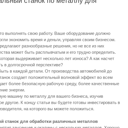
льный станок по металлу для
о выполнять свою работу. Ваше оборудование должно
гли экономить время и деньги, управляя своим бизнесом.
едлагают разнообразные решения, но не все из них
ества может быть расплывчатым и его трудно определить.
оторая выдерживает несколько лет износа? А как насчет
ть в долгосрочной перспективе?
ыть в каждой детали. От производства автомобилей до
анок создает положительный волновой эффект во всем
ает более безопасную рабочую среду, более качественные
ние энергии.
ю машину по металлу для вашего бизнеса, изучив
е другое. К концу статьи вы будете готовы инвестировать в
изводителя, на которого вы можете положиться.
 станок для обработки различных металлов
ятия заусенцев и окалины с нескольких металлов. Хорошо