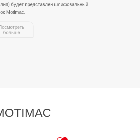
алия) будет представлен шлифовальный
ок Motimac.
Посмотреть
больше
 MOTIMAC