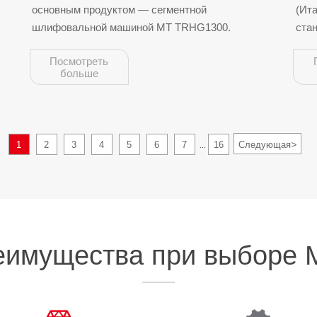
основным продуктом — сегментной
(Ит
оборудования Binh Duong во
шлифовальной машиной MT TRHG1300.
стан
Вьетнаме (6-9 августа)
Посмотреть
больше
>
1
2
3
4
5
6
7
16
Следующая
...
еимущества при выборе