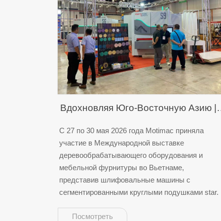
Вдохновляя Юго-Восточную Азию |
Motimac блистает на выставке
С 27 по 30 мая 2026 года Motimac приняла
участие в Международной выставке
деревообработки во Вьетнаме
деревообрабатывающего оборудования и
мебельной фурнитуры во Вьетнаме,
представив шлифовальные машины с
сегментированными круглыми подушками star.
Посмотреть