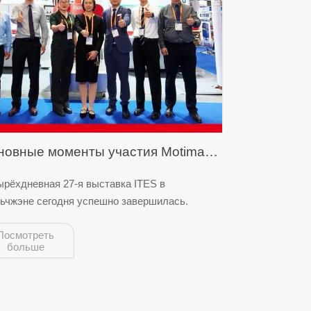
новные моменты участия Motimac
 завершившейся выставке ITES в
ырёхдневная 27-я выставка ITES в
ьчжэне сегодня успешно завершилась.
ньчжэне
Посмотреть
больше