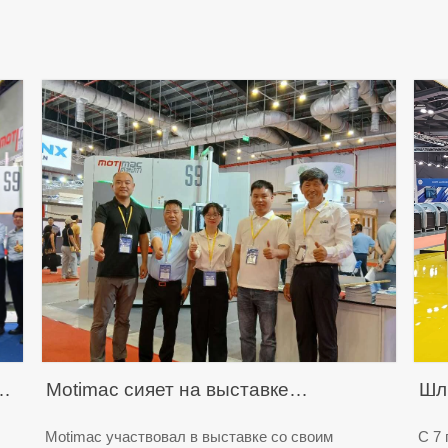
ac
Motimac сияет на выставке
Шл
деревообрабатывающего
вы
Motimac участвовал в выставке со своим
С 7 