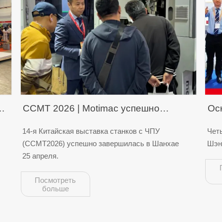
CCMT 2026 | Motimac успешно
Ос
завершает выставку
на
14-я Китайская выставка станков с ЧПУ
Чет
(CCMT2026) успешно завершилась в Шанхае
Шэн
Шэ
25 апреля.
Посмотреть
больше